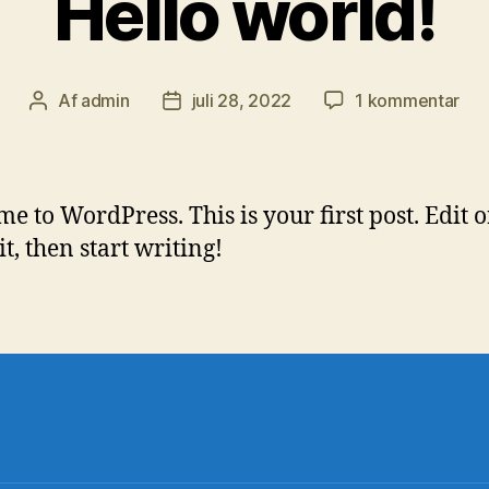
Hello world!
til
Af
admin
juli 28, 2022
1 kommentar
Indlægsforfatter
Indlægsdato
Hel
wor
e to WordPress. This is your first post. Edit o
it, then start writing!