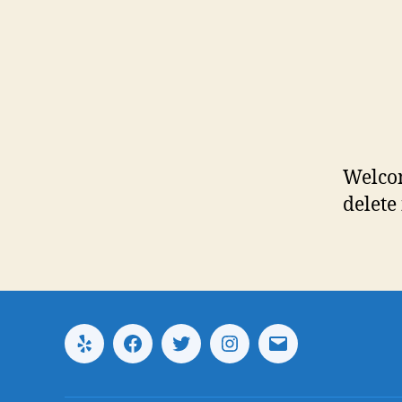
Welcom
delete 
Yelp
Facebook
Twitter
Instagram
E-
mail