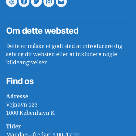
Yelp
Facebook
Twitter
Instagram
E-
mail
Om dette websted
Dette er måske et godt sted at introducere dig
selv og dit websted eller at inkludere nogle
kildeangivelser.
Find os
Adresse
Vejnavn 123
1000 København K
Tider
Mandag—fredag: 9:00–17:00